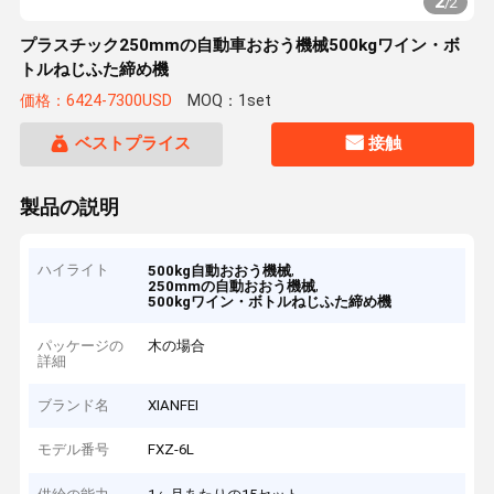
2
/
2
プラスチック250mmの自動車おおう機械500kgワイン・ボ
トルねじふた締め機
価格：6424-7300USD
MOQ：1set
ベストプライス
接触
製品の説明
ハイライト
,
500kg自動おおう機械
,
250mmの自動おおう機械
500kgワイン・ボトルねじふた締め機
パッケージの
木の場合
詳細
ブランド名
XIANFEI
モデル番号
FXZ-6L