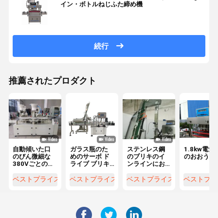
イン・ボトルねじふた締め機
続行
推薦されたプロダクト
自動傾いた口
ガラス瓶のた
ステンレス鋼
1.8kw電気
のびん微細な
めのサーボ ド
のブリキのイ
のおおう機
380Vごとのお
ライブ ブリキ
ンラインにお
おう機械60び
の自動おおう
おうことはサ
ん
機械
ーボ ドライブ
ベストプライス
ベストプライス
ベストプライス
ベストプラ
との2500mm
を機械で造る