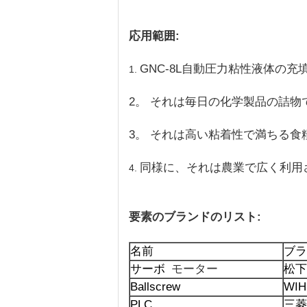
応用範囲:
GNC-8L自動圧力粘性液体の
1.
2。 それは毎日の化学製品の詰
3。 それは高い粘着性で満ちる
同様に、それは農業で広く利用され
4.
要素のブランドのリスト:
名前
ブラ
サーボ
モーター
松下
Ballscrew
WIH
PLC
三菱