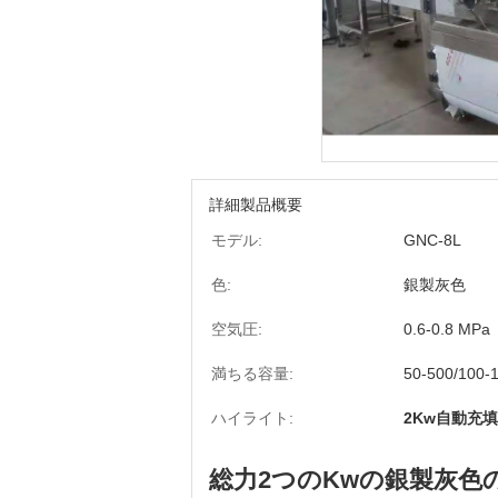
詳細製品概要
モデル:
GNC-8L
色:
銀製灰色
空気圧:
0.6-0.8 MPa
満ちる容量:
50-500/100-
ハイライト:
2Kw自動充
総力2つのKwの銀製灰