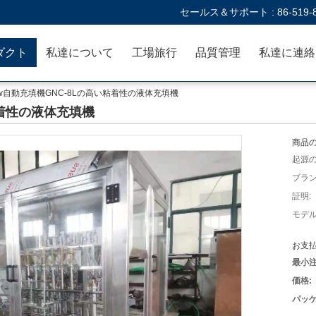
セールス＆サポート :
86-519-
ダクト
私達について
工場旅行
品質管理
Kw自動充填機GNC-8Lの高い粘着性の液体充填機
粘着性の液体充填機
商品の
起源の
ブラン
証明:
モデル
お支払
最小注
価格:
パッケ