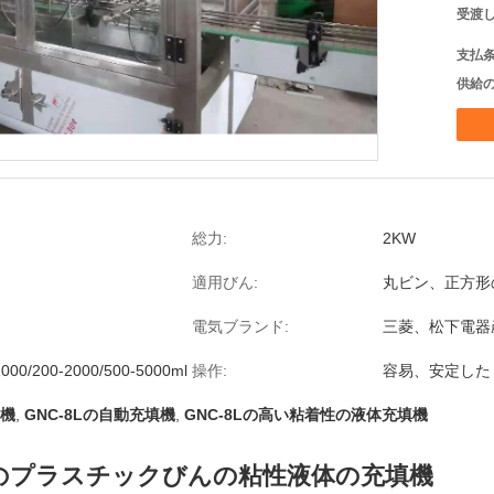
受渡し
支払条
供給の
総力:
2KW
適用びん:
丸ビン、正方形
電気ブランド:
三菱、松下電器産
1000/200-2000/500-5000ml
操作:
容易、安定した
填機
,
GNC-8Lの自動充填機
,
GNC-8Lの高い粘着性の液体充填機
色のプラスチックびんの粘性液体の充填機