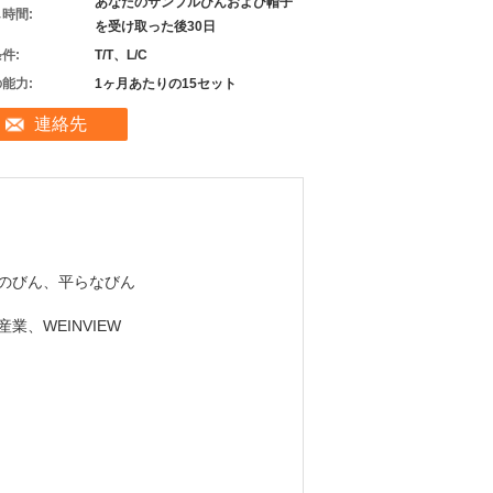
あなたのサンプルびんおよび帽子
時間:
を受け取った後30日
件:
T/T、L/C
能力:
1ヶ月あたりの15セット
連絡先
のびん、平らなびん
業、WEINVIEW