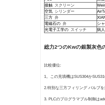
接触
スクリーン
Wei
空気
シリンダー
Air
三方
弁
XIA
電磁石の
弁
シャ
光電子工学の
スイッチ
病人
総力2つのKwの銀製灰
比較優位:
1。この充填機はSUS304かSUS
2.特別な三方フィリング バルブ
3. PLCのプログラマブル制御はa