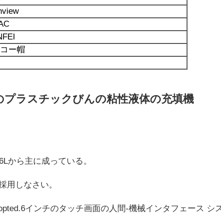
nview
TAC
NFEI
コー帽
色のプラスチックびんの粘性液体の充填機
316Lから主に成っている。
を採用しなさい。
dopted.6インチのタッチ画面の人間-機械インタフェース 