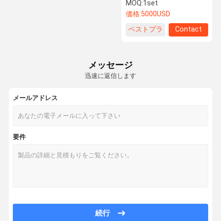
ディング機械18.5kg
MOQ:
1set
価格:
5000USD
ベストプラ
Contact
品質管理
私達に連絡し
ニュース
引用を要求し
なさい
なさい
イス
メッセージ
殺菌性の充填機
迅速に返信します
洗浄力がある充填機
メールアドレス
潤滑油の充填機
シャンプーの充填機
要件
洗剤ポッドを作る機械
インラインおおう機械
付着力の分類機械
化学包装機械
続行