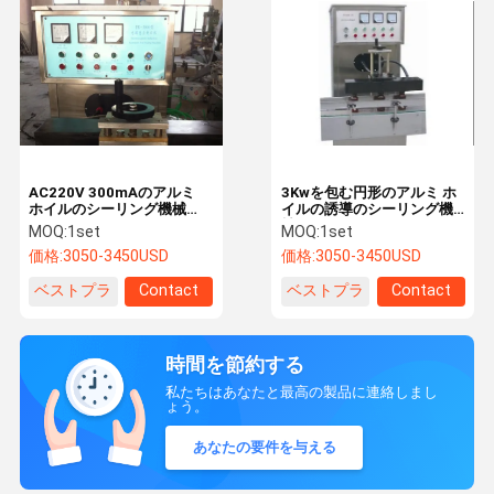
AC220V 300mAのアルミ
3Kwを包む円形のアルミ ホ
ホイルのシーリング機械
イルの誘導のシーリング機
10mmガラス ビン ホイルの
械
MOQ:
1set
MOQ:
1set
シーリング機械
価格:
3050-3450USD
価格:
3050-3450USD
ベストプラ
Contact
ベストプラ
Contact
イス
イス
時間を節約する
私たちはあなたと最高の製品に連絡しまし
ょう。
あなたの要件を与える