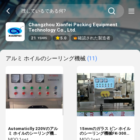
Changzhou Xianfei Packing Equipment
Technology Co., Ltd.
21
5.0
確認された製造者
YEARS
アルミ ホイルのシーリング機械
(11)
Automaticlly 220Vのアル
15mmのガラス ビン ホイル
ミ ホイルのシーリング機械
のシーリング機械FK-3000
50mmびんホイルのシーリ
アルミ ホイルのシーラー機
MOQ:
1set
MOQ:
1set