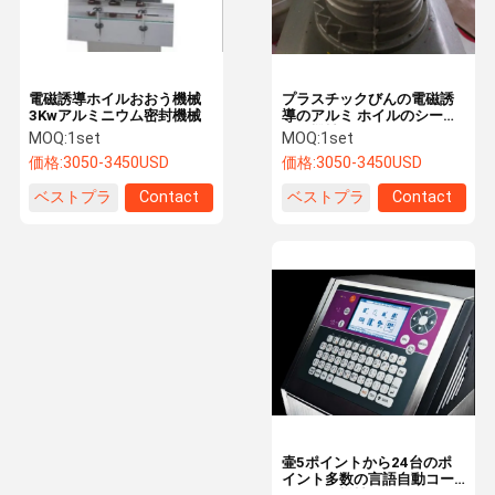
電磁誘導ホイルおおう機械
プラスチックびんの電磁誘
3Kwアルミニウム密封機械
導のアルミ ホイルのシーリ
ング機械55mm 6.3V
MOQ:
1set
MOQ:
1set
価格:
3050-3450USD
価格:
3050-3450USD
ベストプラ
Contact
ベストプラ
Contact
イス
イス
家
プロダクト
私達について
工場旅行
壷5ポイントから24台のポ
イント多数の言語自動コー