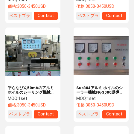
ング機械
械
価格:
3050-3450USD
価格:
3050-3450USD
ベストプラ
Contact
ベストプラ
Contact
イス
イス
平らなびん50mAのアルミ
Sus304アルミ ホイルのシ
ホイルのシーリング機械
ーラー機械FK-3000誘導ホ
SUS304プラスチック瓶の
イルのおおう機械
MOQ:
1set
MOQ:
1set
シーリング機械
価格:
3050-3450USD
価格:
3050-3450USD
ベストプラ
Contact
ベストプラ
Contact
イス
イス