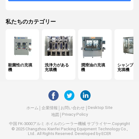
食用油の充填機
袋のパッキング機械を立てなさい
私たちのカテゴリー
収縮の袖の分類機械
蠕動性ポンプ充填機
アルミ ホイルのシーリング機械
殺菌性の充填
洗浄力がある
潤滑油の充填
シャンプー
機
充填機
機
充填機
Desktop Site
ホーム
企業情報
お問い合わせ
Privacy Policy
地図
中国 FK-3000アルミ ホイルのシーラー機械
サプライヤー.Copyright
© 2025 Changzhou Xianfei Packing Equipment Technology Co.,
Ltd.. All Rights Reserved. Developed by
ECER