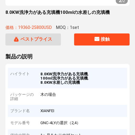
2
/
2
8.0KW洗浄力がある充填機100mlの水差しの充填機
価格：19360-25800USD
MOQ：1set
ベストプライス
接触
製品の説明
ハイライト
,
8.0KW洗浄力がある充填機
,
100ml洗浄力がある充填機
8.0KW水差しの充填機
パッケージの
木の場合
詳細
ブランド名
XIANFEI
モデル番号
GNC-4LYの選択（2,4）