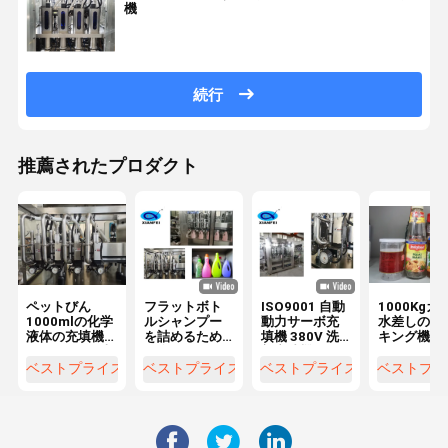
機
続行
推薦されたプロダクト
ペットびん
フラットボト
ISO9001 自動
1000Kgガ
1000mlの化学
ルシャンプー
動力サーボ充
水差しのパ
液体の充填機
を詰めるため
填機 380V 洗
キング機械
SUS316Lの洗
の自動動動サ
剤充填機
2000mm
浄力がある充
ーボ洗浄剤詰
ソース
ベストプライス
ベストプライス
ベストプライス
ベストプラ
填機
め機