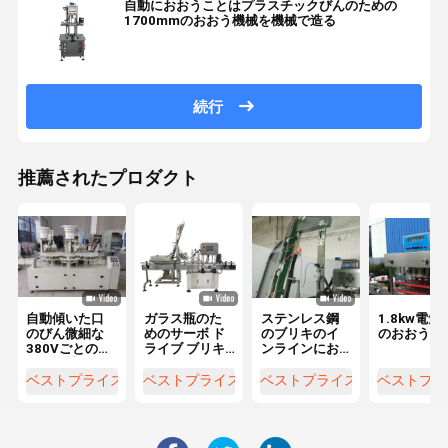
自動におおうことはプラスチックびんのための
1700mmのおおう機械を機械で造る
続行
推薦されたプロダクト
自動傾いた口
ガラス瓶のた
ステンレス鋼
1.8kw電気
のびん微細な
めのサーボ ド
のブリキのイ
のおおう機
380Vごとのお
ライブ ブリキ
ンラインにお
おう機械60び
の自動おおう
おうことはサ
ん
機械
ーボ ドライブ
ベストプライス
ベストプライス
ベストプライス
ベストプラ
との2500mm
を機械で造る