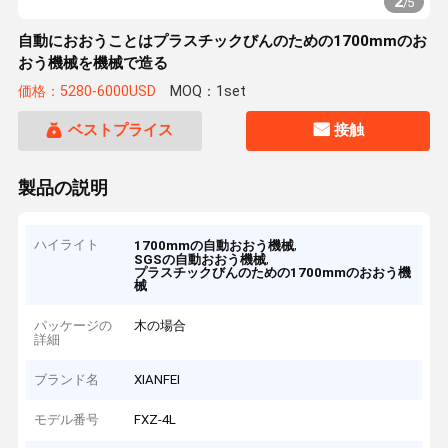
2
/
5
自動におおうことはプラスチックびんのための1700mmのお
おう機械を機械で造る
価格：5280-6000USD
MOQ：1set
ベストプライス
接触
製品の説明
ハイライト
,
1700mmの自動おおう機械
,
SGSの自動おおう機械
プラスチックびんのための1700mmのおおう機
械
パッケージの
木の場合
詳細
ブランド名
XIANFEI
モデル番号
FXZ-4L