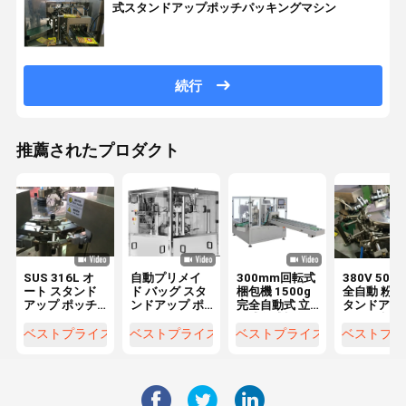
式スタンドアップポッチパッキングマシン
続行
推薦されたプロダクト
SUS 316L オ
自動プリメイ
300mm回転式
380V 50Hz
ート スタンド
ド バッグ スタ
梱包機 1500g
全自動 粉末
アップ ポッチ
ンドアップ ポ
完全自動式 立
タンドアッ
パッキング マ
ッチ パッキン
体式袋式梱包
ポッチ 梱包
シン 5KW ロー
グ マシン
機
Sus304
ベストプライス
ベストプライス
ベストプライス
ベストプラ
ータリー パッ
2.5kw
ケージ マシン