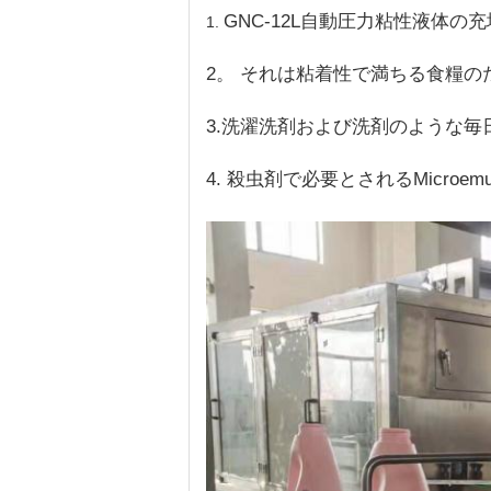
GNC-12L自動圧力粘性液体
1.
2。 それは粘着性で満ちる食糧
3.洗濯洗剤および洗剤のような
4. 殺虫剤で必要とされるMicro