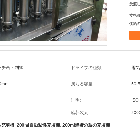
受渡し
支払条
供給の
ッチ画面制御
ドライブの種類:
電気
10mm
満ちる容量:
50-
証明:
ISO
輪郭次元:
200
性充填機
,
200ml自動粘性充填機
,
200ml蜂蜜の瓶の充填機