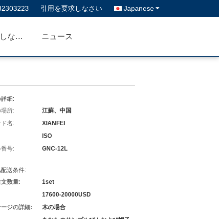
82303223
引用を要求しなさい
Japanese
私達に連絡しなさい
ニュース
詳細:
場所:
江蘇、中国
ド名:
XIANFEI
ISO
番号:
GNC-12L
配送条件:
文数量:
1set
17600-20000USD
ージの詳細:
木の場合