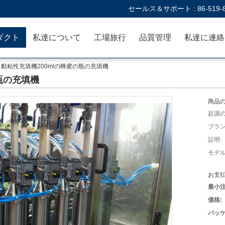
セールス＆サポート :
86-519-
ダクト
私達について
工場旅行
品質管理
l自動粘性充填機200mlの蜂蜜の瓶の充填機
の瓶の充填機
商品の
起源の
ブラン
証明:
モデル
お支払
最小注
価格:
パッケ