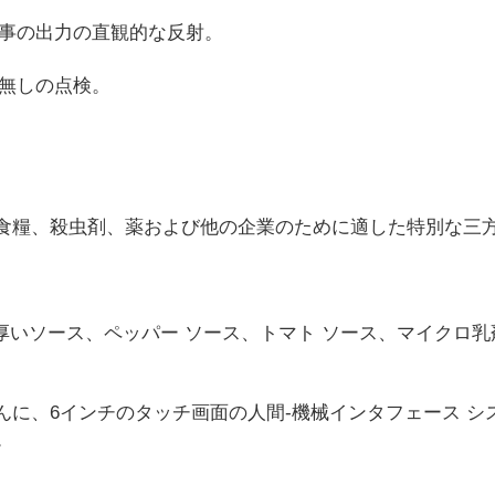
仕事の出力の直観的な反射。
ん無しの点検。
食糧、殺虫剤、薬および他の企業のために適した特別な三方
（厚いソース、ペッパー ソース、トマト ソース、マイクロ
に、6インチのタッチ画面の人間-機械インタフェース シ
。