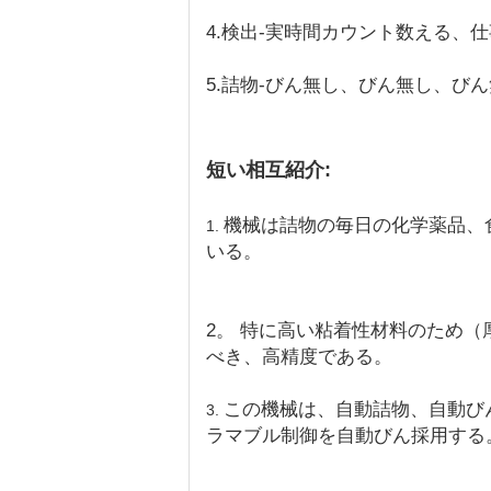
4.検出-実時間カウント数える、
5.詰物-びん無し、びん無し、び
短い相互紹介:
機械は詰物の毎日の化学薬品、
1.
いる。
2。 特に高い粘着性材料のため
べき、高精度である。
この機械は、自動詰物、自動びん
3.
ラマブル制御を自動びん採用する