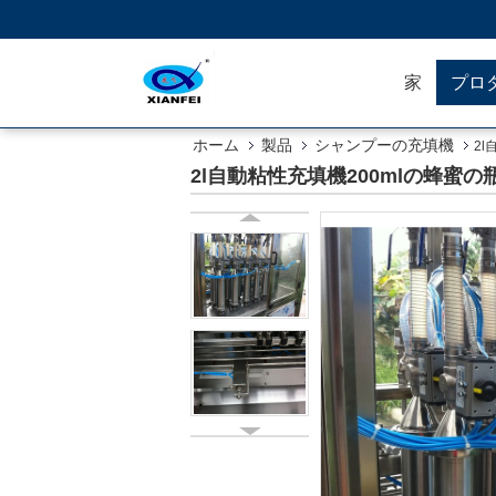
家
プロ
ホーム
製品
シャンプーの充填機
2
2l自動粘性充填機200mlの蜂蜜