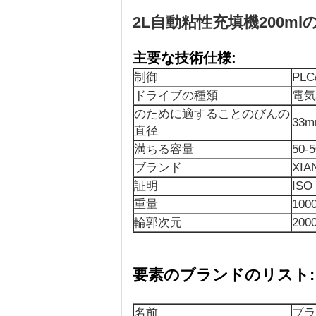
2L自動粘性充填機200m
主要な技術仕様:
制御
PL
ドライブの種類
電気
のために適することのびんの
33m
直径
満ちる容量
50-5
ブランド
XIA
証明
ISO
重量
100
輪郭次元
200
要素のブランドのリスト:
名前
ブラ