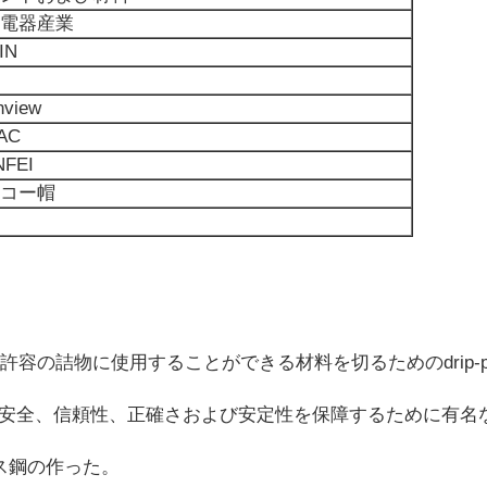
電器産業
IN
nview
TAC
NFEI
コー帽
容の詰物に使用することができる材料を切るためのdrip-pr
置の安全、信頼性、正確さおよび安定性を保障するために有名
レス鋼の作った。