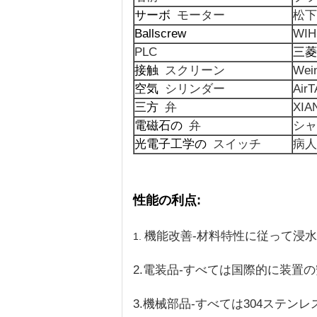
サーボ
モーター
松下
Ballscrew
WIH
PLC
三菱
接触
スクリーン
Wei
空気
シリンダー
Air
三方
弁
XIA
電磁石の
弁
シャ
光電子工学の
スイッチ
病人
性能の利点:
機能改善-材料特性に従って浸水許
1.
2.電装品-すべては国際的に装
3.機械部品-すべては304ステン