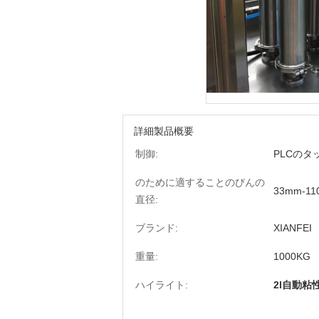
詳細製品概要
制御:
PLCのタ
のために適することのびんの
33mm-1
直径:
ブランド:
XIANFEI
重量:
1000KG
ハイライト:
2l自動粘