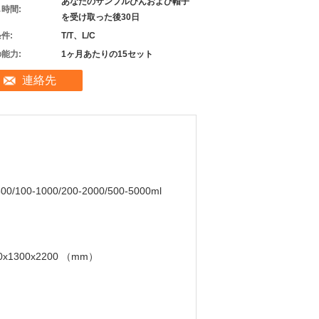
あなたのサンプルびんおよび帽子
時間:
を受け取った後30日
件:
T/T、L/C
能力:
1ヶ月あたりの15セット
連絡先
500/100-1000/200-2000/500-5000ml
0x1300x2200 （mm）