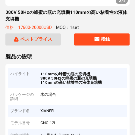
2
/
3
380V 50Hzの蜂蜜の瓶の充填機110mmの高い粘着性の液体
充填機
価格：17600-20000USD
MOQ：1set
ベストプライス
接触
製品の説明
ハイライト
,
110mmの蜂蜜の瓶の充填機
,
380V 50Hzの蜂蜜の瓶の充填機
110mmの高い粘着性の液体充填機
パッケージの
木の場合
詳細
ブランド名
XIANFEI
モデル番号
GNC-12L