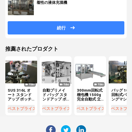
着性の液体充填機
続行
推薦されたプロダクト
SUS 316L オ
自動プリメイ
300mm回転式
バッグ 100
ート スタンド
ド バッグ スタ
梱包機 1500g
回転式パッ
アップ ポッチ
ンドアップ ポ
完全自動式 立
ングマシン
パッキング マ
ッチ パッキン
体式袋式梱包
5KW回転式
シン 5KW ロー
グ マシン
機
タンドアッ
ベストプライス
ベストプライス
ベストプライス
ベストプラ
ータリー パッ
2.5kw
ポッチパッ
ケージ マシン
ングマシン